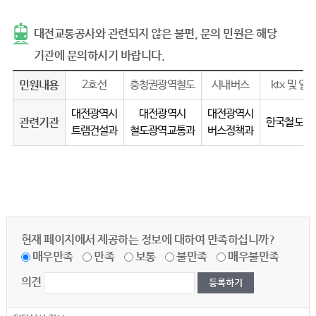
대전교통공사와 관련되지 않은 불편, 문의 민원은 해당
기관에 문의하시기 바랍니다.
민원내용
2호선
충청권광역철도
시내버스
ktx 및 열
대전광역시
대전광역시
대전광역시
관련기관
한국철도공
트램건설과
철도광역교통과
버스정책과
현재 페이지에서 제공하는 정보에 대하여 만족하십니까?
매우만족
만족
보통
불만족
매우불만족
의견