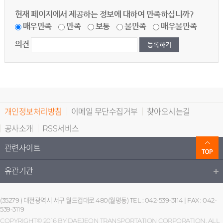
현재 페이지에서 제공하는 정보에 대하여 만족하십니까?
매우만족
만족
보통
불만족
매우불만족
의견
개인정보처리방침
이메일 무단수집거부
찾아오시는길
공사소개
RSS서비스
관련사이트
유관기관
(35279 ) 대전광역시 서구 월드컵대로 480(월평동) TEL : 042-539-3114 | FAX : 042-
539-3119
COPYRIGHT© 2016 BY DAEJEON TRANSPORTATION CORPORATION. ALL