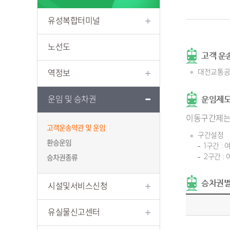
유성복합터미널
노선도
고객 운
대전교통공
역정보
운임 및 승차권
운임제도
이동구간제
고객운송약관 및 운임
구간설정
환승운임
1구간 :
2구간 :
승차권종류
승차권별
시설및서비스신청
유실물신고센터