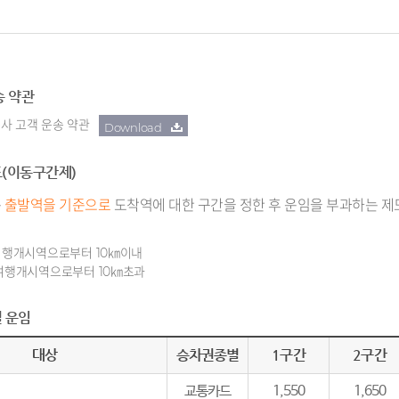
송 약관
사 고객 운송 약관
Download
(이동구간제)
는
출발역을 기준으로
도착역에 대한 구간을 정한 후 운임을 부과하는 제
 여행개시역으로부터 10㎞이내
 여행개시역으로부터 10㎞초과
 운임
대상
승차권종별
1구간
2구간
교통카드
1,550
1,650