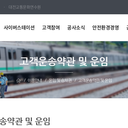
대전교통문화연수원
사이버스테이션
고객참여
공사소식
안전환경경영
고객운송약관 및 운임
이용안내
운임 및 승차권
고객운송약관 및 운임
송약관 및 운임