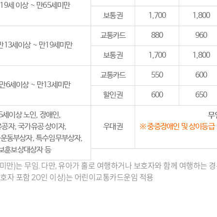
19세 이상 ~ 만65세미만
보통권
1,700
1,800
교통카드
880
960
만13세이상 ~ 만19세미만
보통권
1,700
1,800
교통카드
550
600
만6세이상 ~ 만13세미만
할인권
600
650
5세이상 노인, 장애인,
무
공자, 국가유공 상이자,
우대권
※ 중증장애인 및 상이등급
화운동부상자, 특수임무부상자,
보훈보상대상자 등
세 미만)는 무임. 다만, 유아가 홀로 여행하거나 보호자와 함께 여행하는 
보호자 포함 20인 이상)는 어린이교통카드운임 적용