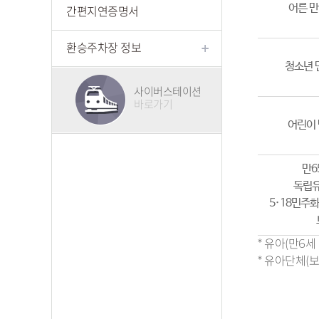
어른 만
간편지연증명서
환승주차장 정보
청소년 
사이버스테이션
바로가기
어린이 
만6
독립유
5·18민주
* 유아(만6
* 유아단체(