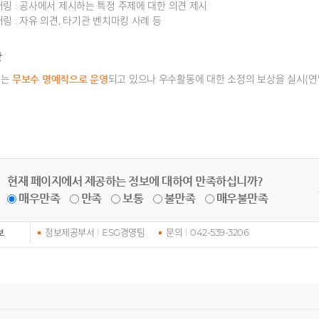
링 : 공사에서 제시하는 특정 주제에 대한 의견 제시
링 : 자유 의견, 타기관 벤치마킹 사례 등
상
터는
되고 있으나 우수활동에 대한 소정의 보상을 실시(연
무보수 명예직으로 운영
현재 페이지에서 제공하는 정보에 대하여 만족하십니까?
매우만족
만족
보통
불만족
매우불만족
정보제공부서
ESG경영팀
문의
042-539-3206
보