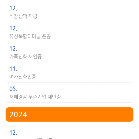
12.
식장산역 착공
12.
유성복합터미널 준공
12.
가족친화 재인증
11.
여가친화인증
05.
재해경감 우수기업 재인증
2024
12.