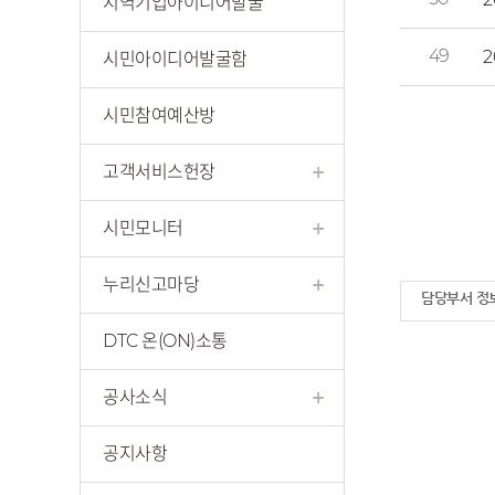
지역기업아이디어발굴
49
2
시민아이디어발굴함
시민참여예산방
고객서비스헌장
시민모니터
누리신고마당
담당부서 정
DTC 온(ON)소통
공사소식
공지사항