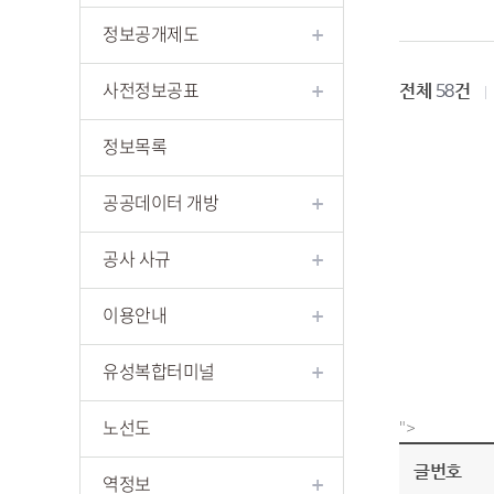
정보공개제도
사전정보공표
전체
건
58
정보목록
공공데이터 개방
공사 사규
이용안내
유성복합터미널
노선도
">
글번호
역정보