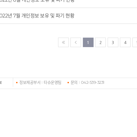
022년 7월 개인정보 보유 및 파기 현황
1
2
3
4
정보제공부서
타슈운영팀
문의
042-539-3231
보