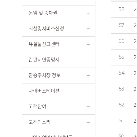
58
2
운임 및 승차권
57
2
시설및서비스신청
56
2
유실물신고센터
55
2
간편지연증명서
54
2
환승주차장 정보
53
2
사이버스테이션
52
2
고객참여
51
2
고객의소리
50
2