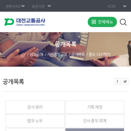
전체메뉴
공개목록
정보공개
사전정보공표
공개목록
홍보·대외협력
공개목록
감사·윤리
기획·재정
법무·노무
인사·총무·회계