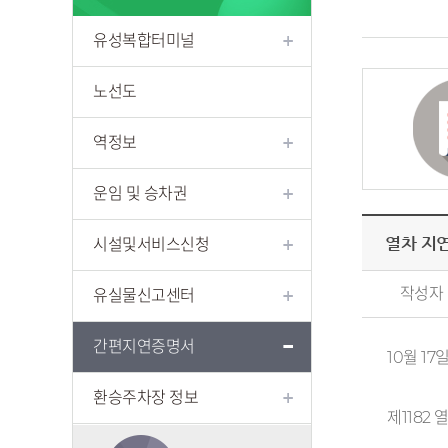
유성복합터미널
노선도
역정보
운임 및 승차권
열차 지연
시설및서비스신청
작성자
유실물신고센터
간편지연증명서
10월 17일 
환승주차장 정보
제1182