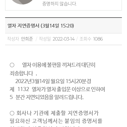
증명하지 않습니다.
열차 지연증명서 (3월14일 15:20)
작성자
안희준
작성일
2022-03-14
조회수
1086
○
열차 이용에 불편을 끼쳐드려 대단히
죄송합니다
.
2022년3월14일 월요일 15시20분경
제
1132
열차가 열차 출입문 이상으로 인하여
5
분간 지연되었음을 알려드립니다.
○ 회사나 기관에 제출할 지연증명서가
필요하신 고객님께서는 붙임의 증명서를