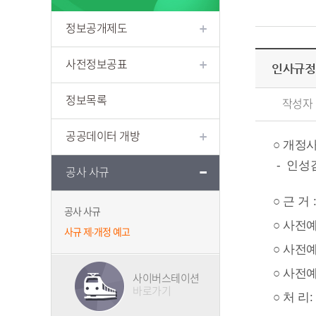
정보공개제도
사전정보공표
인사규정
정보목록
작성자
공공데이터 개방
○
개정
- 인성
공사 사규
○
근 거
공사 사규
○
사전예
사규 제·개정 예고
○
사전예
○
사전예
사이버스테이션
바로가기
○
처 리