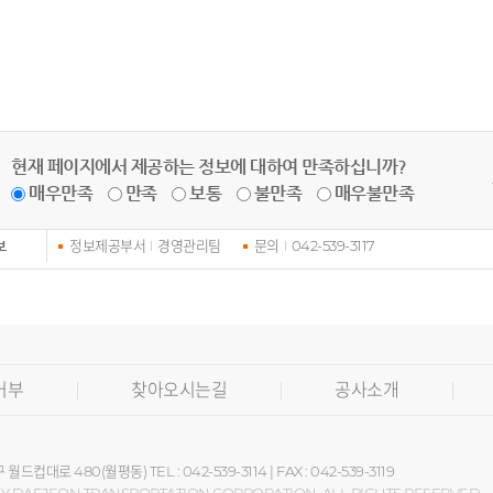
현재 페이지에서 제공하는 정보에 대하여 만족하십니까?
매우만족
만족
보통
불만족
매우불만족
정보제공부서
경영관리팀
문의
042-539-3117
보
거부
찾아오시는길
공사소개
월드컵대로 480(월평동) TEL : 042-539-3114 | FAX : 042-539-3119