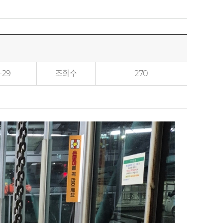
-29
조회수
270