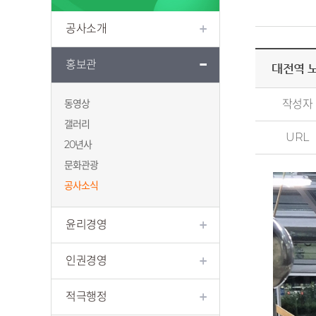
공사소개
홍보관
대전역 
동영상
작성자
갤러리
URL
20년사
문화관광
공사소식
윤리경영
인권경영
적극행정