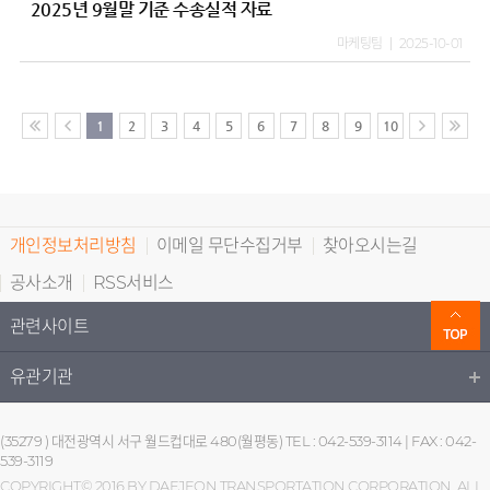
2025년 9월말 기준 수송실적 자료
마케팅팀
2025-10-01
1
2
3
4
5
6
7
8
9
10
개인정보처리방침
이메일 무단수집거부
찾아오시는길
공사소개
RSS서비스
관련사이트
유관기관
(35279 ) 대전광역시 서구 월드컵대로 480(월평동) TEL : 042-539-3114 | FAX : 042-
539-3119
COPYRIGHT© 2016 BY DAEJEON TRANSPORTATION CORPORATION. ALL