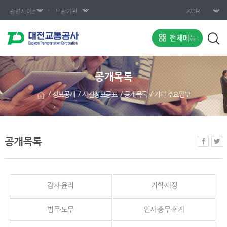
전체메뉴
공개목록
정보공개
사전정보공표
공개목록
기타 주요업무
공개목록
감사·윤리
기획·재정
법무·노무
인사·총무·회계