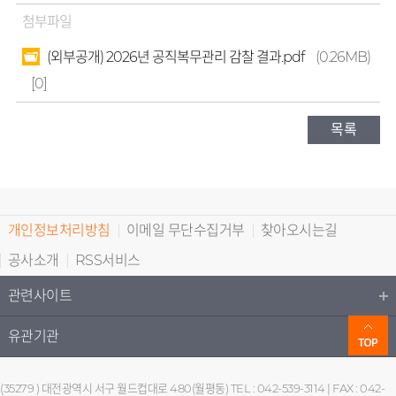
첨부파일
(외부공개) 2026년 공직복무관리 감찰 결과.pdf
(0.26MB)
[0]
목록
개인정보처리방침
이메일 무단수집거부
찾아오시는길
공사소개
RSS서비스
관련사이트
유관기관
(35279 ) 대전광역시 서구 월드컵대로 480(월평동) TEL : 042-539-3114 | FAX : 042-