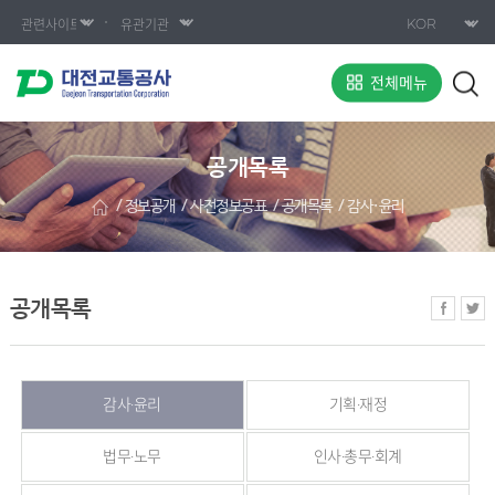
전체메뉴
공개목록
정보공개
사전정보공표
공개목록
감사·윤리
공개목록
감사·윤리
기획·재정
법무·노무
인사·총무·회계