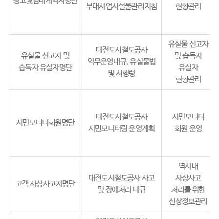
광고및임대계약자명단
부대사업시설물관리지침
현황관리
유실물 신고자
대전도시철도공사
유실물 신고자 및
및 습득자
역무운영내규, 유실물법
습득자 유실자명단
유실자
및 시행령
현황관리
대전도시철도공사
시민모니터
시민모니터회원명단
시민모니터링 운영계획
회원 운영
역사내
대전도시철도공사 사고
사상사고
고객 사상사고자명단
및 장애처리 내규
처리를 위한
신상정보관리