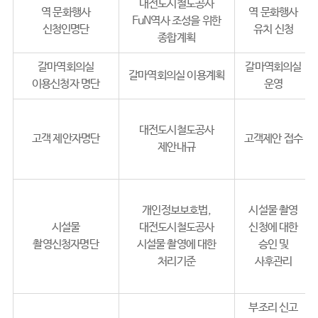
대전도시철도공사
역 문화행사
역 문화행사
FuN역사 조성을 위한
신청인명단
유치 신청
종합계획
갈마역회의실
갈마역회의실
갈마역회의실 이용계획
이용신청자 명단
운영
대전도시철도공사
고객 제안자명단
고객제안 접수
제안내규
개인정보보호법,
시설물 촬영
시설물
대전도시철도공사
신청에 대한
촬영신청자명단
시설물 촬영에 대한
승인 및
처리기준
사후관리
부조리 신고