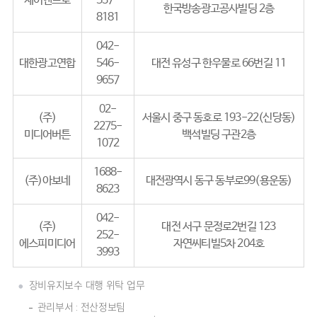
제이엔프로
537-
한국방송광고공사빌딩 2층
8181
042-
대한광고연합
546-
대전 유성구 한우물로 66번길 11
9657
02-
(주)
서울시 중구 동호로 193-22(신당동)
2275-
미디어버튼
백석빌딩 구관2층
1072
1688-
(주)아보네
대전광역시 동구 동부로99(용운동)
8623
042-
(주)
대전 서구 문정로2번길 123
252-
에스피미디어
자연씨티빌5차 204호
3993
장비유지보수 대행 위탁 업무
관리부서 : 전산정보팀