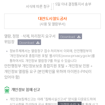
5일 이내 결정통지서 송부
서식에 따른 청구
대전도시철도공사
(사용 및 열람부서)
열람, 정정ㆍ삭제, 처리정지 요구서
Download
위임장
Download
정보주체께서는 열람청구 접수·처리부서 이외에, 안전행정부의
‘개인정보보호 종합지원 포털’ 웹사이트(www.privacy.go.kr)를
통하여서도 개인정보 열람청구를 하실 수 있습니다.
안전행정부 개인정보보호 종합지원 포털 → 개인정보 민원 →
개인정보 열람등 요구 (본인확인을 위하여 아이핀(I-PIN)이
있어야 함)
개인정보 침해 신고
개인정보침해신고는 아래 "침해사실신고서" 양식을 다운로드하여
신고사항을 작성하여 공사 홈페이지
고객의 소리
를 통해 신고