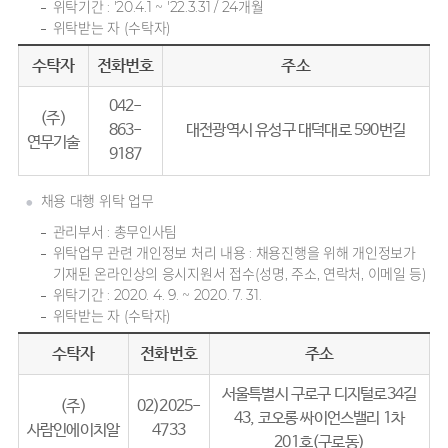
위탁기간 : '20.4.1 ~ '22.3.31 / 24개월
위탁받는 자 (수탁자)
수탁자
전화번호
주소
042-
(주)
863-
대전광역시 유성구 대덕대로 590번길
연무기술
9187
채용 대행 위탁 업무
관리부서 : 총무인사팀
위탁업무 관련 개인정보 처리 내용 : 채용진행을 위해 개인정보가
기재된 온라인상의 응시지원서 접수(성명, 주소, 연락처, 이메일 등)
위탁기간 : 2020. 4. 9. ~ 2020. 7. 31.
위탁받는 자 (수탁자)
수탁자
전화번호
주소
서울특별시 구로구 디지털로34길
(주)
02)2025-
43, 코오롱 싸이언스밸리 1차
사람인에이치알
4733
201호(구로동)