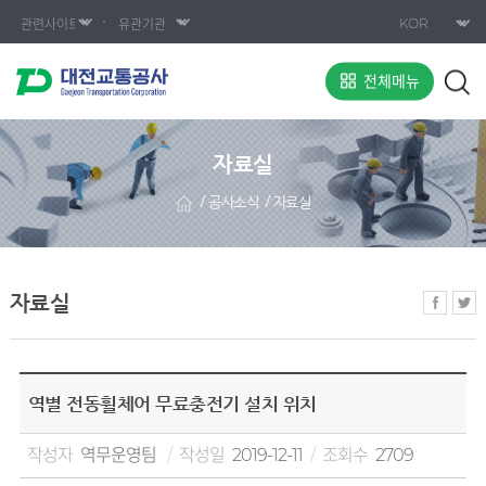
전체메뉴
자료실
공사소식
자료실
자료실
역별 전동휠체어 무료충전기 설치 위치
작성자
역무운영팀
작성일
2019-12-11
조회수
2709