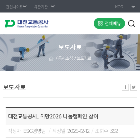
전체메뉴
보도자료
공사소식
보도자료
보도자료
대전교통공사, 희망2026 나눔캠페인 참여
작성자
ESG경영팀
작성일
2025-12-12
조회수
352